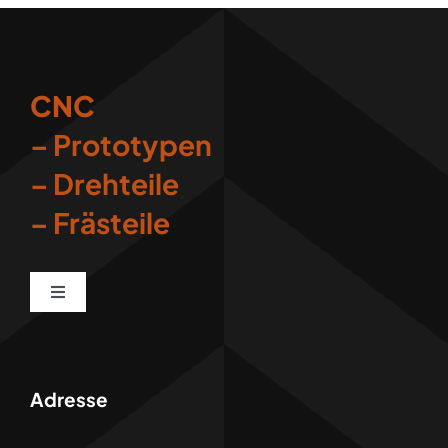
CNC
– Prototypen
– Drehteile
– Frästeile
Toggle
Navigation
Impressum
Adresse
Datenschutz