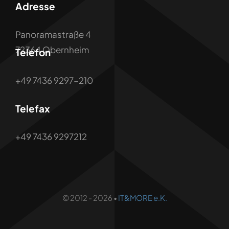
Adresse
Datenschutz
Panoramastraße 4
Cookie-Richtlinie
72364 Obernheim
Telefon
+49 7436 9297-210
Telefax
+49 7436 9297212
© 2012 - 2026 •
IT&MORE e.K.