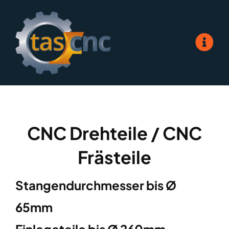
Skip
to
content
CNC Drehteile / CNC
Frästeile
Stangendurchmesser bis Ø
65mm
Einlegeteile bis Ø 260mm