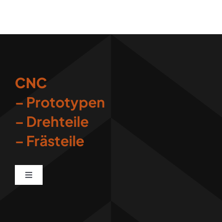
CNC
– Prototypen
– Drehteile
– Frästeile
Toggle
Navigation
Impressum